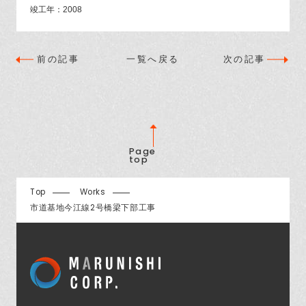
竣工年：2008
前の記事
一覧へ戻る
次の記事
Page
top
Top
Works
市道基地今江線2号橋梁下部工事