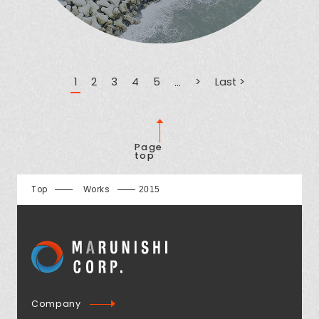
1
2
3
4
5
>
Last >
...
Page
top
Top
Works
2015
Company