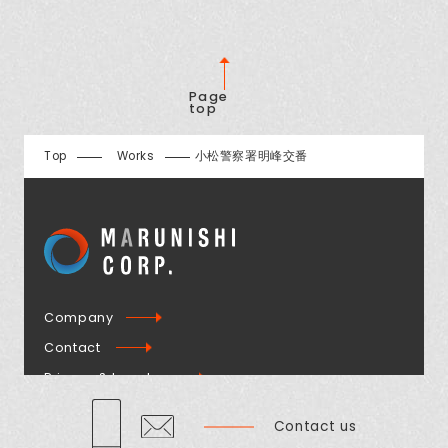
Page
top
Top
Works
小松警察署明峰交番
Company
Contact
Privacy & Legal
Contact us
Copyright © MARUNISHI CORP.