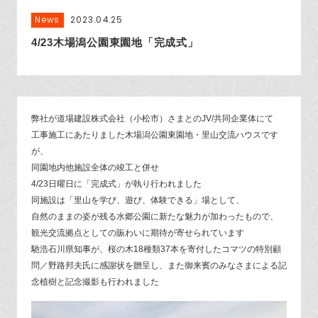
News
2023.04.25
4/23木場潟公園東園地「完成式」
弊社が道場建設株式会社（小松市）さまとのJV/共同企業体にて
工事施工にあたりました木場潟公園東園地・里山交流ハウスです
が、
同園地内他施設全体の竣工と併せ
4/23日曜日に「完成式」が執り行われました
同施設は「里山を学び、遊び、体験できる」場として、
自然のままの姿が残る水郷公園に新たな魅力が加わったもので、
観光交流拠点としての賑わいに期待が寄せられています
馳浩石川県知事が、桜の木18種類37本を寄付したコマツの
特別顧
問／野路邦夫氏に
感謝状を贈呈し、また御来賓のみなさまによる
記
念植樹と記念撮影も行われました