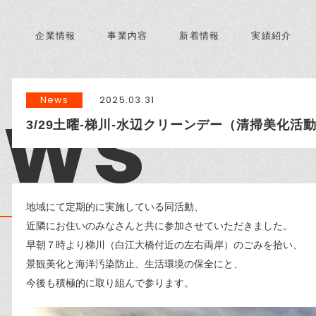
企業情報
事業内容
新着情報
実績紹介
ews
News
2025.03.31
3/29土曜-梯川-水辺クリーンデー（清掃美化活
地域にて定期的に実施している同活動、
近隣にお住いのみなさんと共に参加させていただきました。
早朝７時より梯川（白江大橋付近の左右両岸）のごみを拾い、
景観美化と海洋汚染防止、生活環境の保全にと、
今後も積極的に取り組んで参ります。