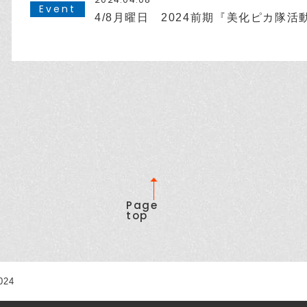
Event
4/8月曜日 2024前期『美化ピカ隊活動
Page
top
024