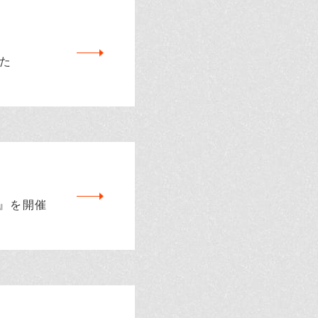
た
会』を開催