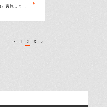
』実施しま...
<
1
2
3
>