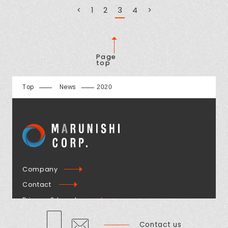
<
1
2
3
4
>
Page
top
Top
News
2020
Company
Contact
Privacy & Legal
Contact us