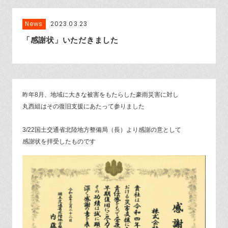
News
2023.03.23
「感謝状」いただきました
昨年8月、地域に大きな被害をもたらした豪雨災害に対し
丸西組はその復旧支援にあたって参りました
3/22国土交通省北陸地方整備局（長）より感謝の意として
感謝状を拝受したものです