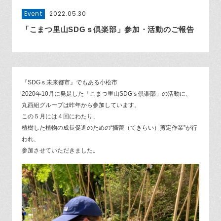
Event
2022.05.30
「こまつ里山SDGｓ倶楽部」参加・活動のご報告
『SDGｓ未来都市』でもある小松市
2020年10月に発足した「こまつ里山SDGｓ倶楽部」の活動に、
丸西組グループは昨年から参加しています。
この５月には４回にわたり、
植樹した植物の成長促進のための“摘蕾（てきらい）剪定作業”が行
われ、
参加させていただきました。