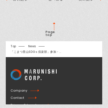
Page
top
Top
News
「こまつ里山SDGｓ倶楽部」参加・...
Company
Contact
Privacy & Legal